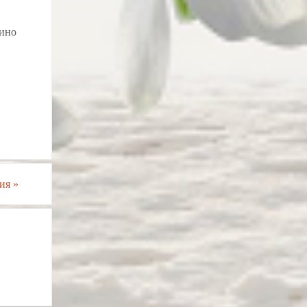
вино
ния
»