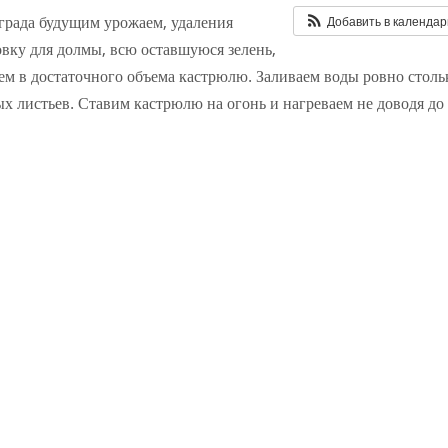
града будущим урожаем, удаления
Добавить в календа
овку для долмы, всю оставшуюся зелень,
ем в достаточного объема кастрюлю. Заливаем воды ровно столь
х листьев. Ставим кастрюлю на огонь и нагреваем не доводя до