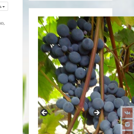
рь
ко,