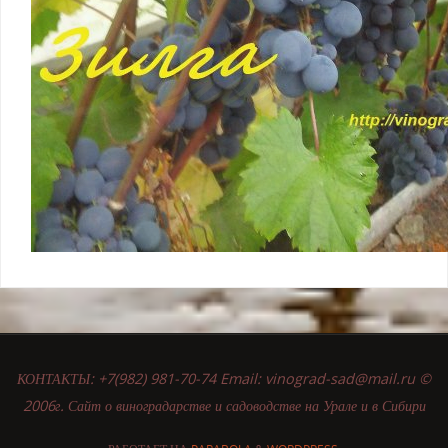
КОНТАКТЫ: +7(982) 981-70-74 Email: vinograd-sad@mail.ru ©
2006г. Сайт о виноградарстве и садоводстве на Урале и в Сибири