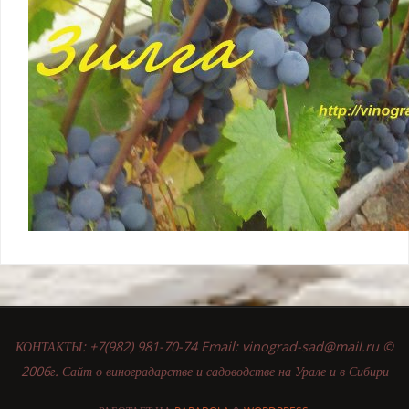
КОНТАКТЫ: +7(982) 981-70-74 Email: vinograd-sad@mail.ru ©
2006г. Сайт о виноградарстве и садоводстве на Урале и в Сибири