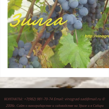
КОНТАКТЫ: +7(982) 981-70-74 Email: vinograd-sad@mail.ru ©
2006г. Сайт о виноградарстве и садоводстве на Урале и в Сибири