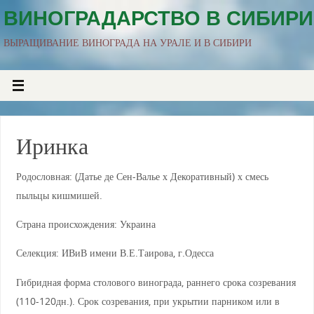
ВИНОГРАДАРСТВО В СИБИРИ
ВЫРАЩИВАНИЕ ВИНОГРАДА НА УРАЛЕ И В СИБИРИ
Иринка
Родословная: (Датье де Сен-Валье х Декоративный) х смесь
пыльцы кишмишей.
Страна происхождения: Украина
Селекция: ИВиВ имени В.Е.Таирова, г.Одесса
Гибридная форма столового винограда, раннего срока созревания
(110-120дн.). Срок созревания, при укрытии парником или в